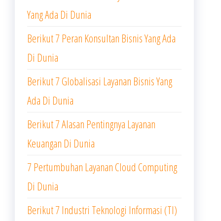
Yang Ada Di Dunia
Berikut 7 Peran Konsultan Bisnis Yang Ada
Di Dunia
Berikut 7 Globalisasi Layanan Bisnis Yang
Ada Di Dunia
Berikut 7 Alasan Pentingnya Layanan
Keuangan Di Dunia
7 Pertumbuhan Layanan Cloud Computing
Di Dunia
Berikut 7 Industri Teknologi Informasi (TI)