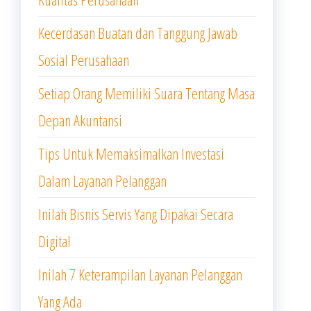
Kecerdasan Buatan dan Tanggung Jawab
Sosial Perusahaan
Setiap Orang Memiliki Suara Tentang Masa
Depan Akuntansi
Tips Untuk Memaksimalkan Investasi
Dalam Layanan Pelanggan
Inilah Bisnis Servis Yang Dipakai Secara
Digital
Inilah 7 Keterampilan Layanan Pelanggan
Yang Ada