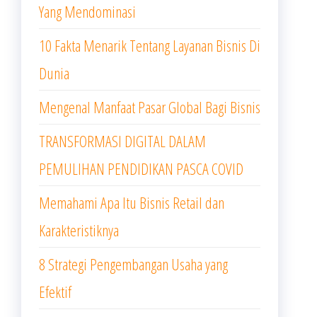
Yang Mendominasi
10 Fakta Menarik Tentang Layanan Bisnis Di
Dunia
Mengenal Manfaat Pasar Global Bagi Bisnis
TRANSFORMASI DIGITAL DALAM
PEMULIHAN PENDIDIKAN PASCA COVID
Memahami Apa Itu Bisnis Retail dan
Karakteristiknya
8 Strategi Pengembangan Usaha yang
Efektif