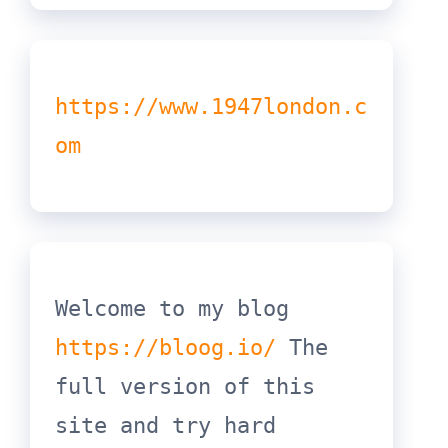
https://www.1947london.c
om
Welcome to my blog 
https://bloog.io/
 The 
full version of this 
site and try hard 