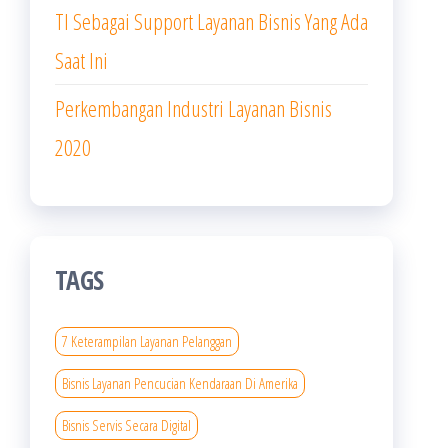
TI Sebagai Support Layanan Bisnis Yang Ada
Saat Ini
Perkembangan Industri Layanan Bisnis
2020
TAGS
7 Keterampilan Layanan Pelanggan
Bisnis Layanan Pencucian Kendaraan Di Amerika
Bisnis Servis Secara Digital