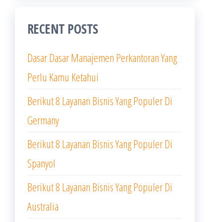
RECENT POSTS
Dasar Dasar Manajemen Perkantoran Yang
Perlu Kamu Ketahui
Berikut 8 Layanan Bisnis Yang Populer Di
Germany
Berikut 8 Layanan Bisnis Yang Populer Di
Spanyol
Berikut 8 Layanan Bisnis Yang Populer Di
Australia