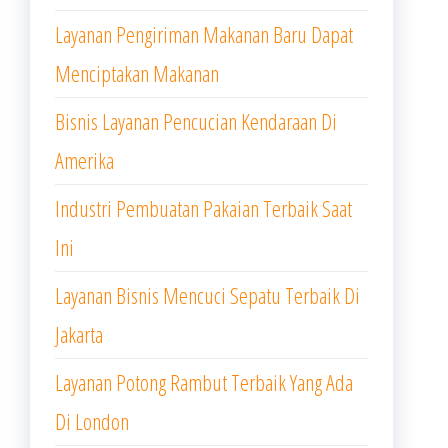
Layanan Pengiriman Makanan Baru Dapat
Menciptakan Makanan
Bisnis Layanan Pencucian Kendaraan Di
Amerika
Industri Pembuatan Pakaian Terbaik Saat
Ini
Layanan Bisnis Mencuci Sepatu Terbaik Di
Jakarta
Layanan Potong Rambut Terbaik Yang Ada
Di London