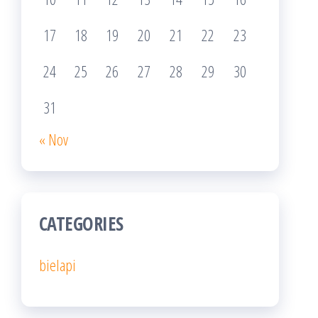
17
18
19
20
21
22
23
24
25
26
27
28
29
30
31
« Nov
CATEGORIES
bielapi