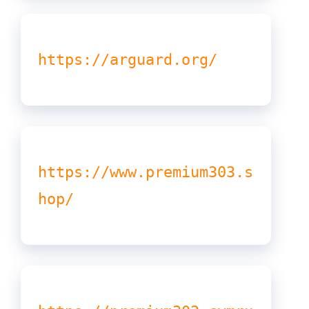
https://arguard.org/
https://www.premium303.s
hop/