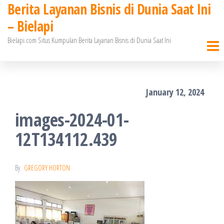
Berita Layanan Bisnis di Dunia Saat Ini
Skip
– Bielapi
to
Bielapi.com Situs Kumpulan Berita Layanan Bisnis di Dunia Saat Ini
the
content
January 12, 2024
images-2024-01-
12T134112.439
By
GREGORY HORTON