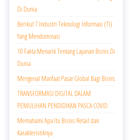
Di Dunia
Berikut 7 Industri Teknologi Informasi (TI)
Yang Mendominasi
10 Fakta Menarik Tentang Layanan Bisnis Di
Dunia
Mengenal Manfaat Pasar Global Bagi Bisnis
TRANSFORMASI DIGITAL DALAM
PEMULIHAN PENDIDIKAN PASCA COVID
Memahami Apa Itu Bisnis Retail dan
Karakteristiknya