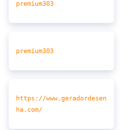
premium303
premium303
https://www.geradordesen
ha.com/