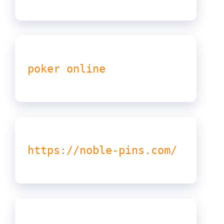
poker online
https://noble-pins.com/