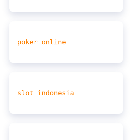
poker online
slot indonesia