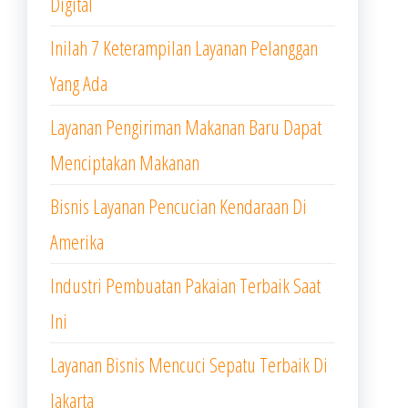
Digital
Inilah 7 Keterampilan Layanan Pelanggan
Yang Ada
Layanan Pengiriman Makanan Baru Dapat
Menciptakan Makanan
Bisnis Layanan Pencucian Kendaraan Di
Amerika
Industri Pembuatan Pakaian Terbaik Saat
Ini
Layanan Bisnis Mencuci Sepatu Terbaik Di
Jakarta