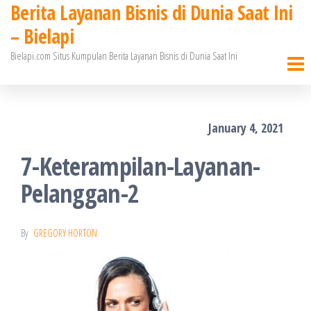
Berita Layanan Bisnis di Dunia Saat Ini
Skip
– Bielapi
to
Bielapi.com Situs Kumpulan Berita Layanan Bisnis di Dunia Saat Ini
the
content
January 4, 2021
7-Keterampilan-Layanan-
Pelanggan-2
By
GREGORY HORTON