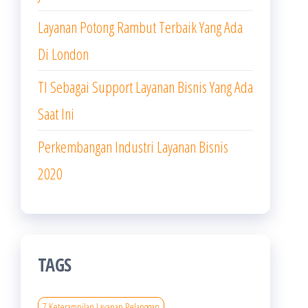
Layanan Potong Rambut Terbaik Yang Ada
Di London
TI Sebagai Support Layanan Bisnis Yang Ada
Saat Ini
Perkembangan Industri Layanan Bisnis
2020
TAGS
7 Keterampilan Layanan Pelanggan