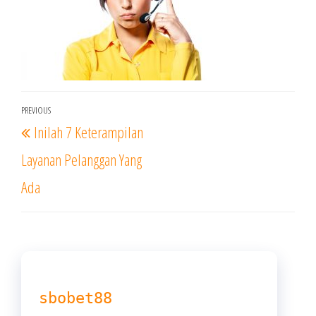
Post
PREVIOUS
Previous
Inilah 7 Keterampilan
navigation
Post
Layanan Pelanggan Yang
Ada
sbobet88