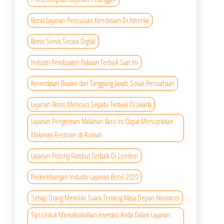
Bisnis Layanan Pencucian Kendaraan Di Amerika
Bisnis Servis Secara Digital
Industri Pembuatan Pakaian Terbaik Saat Ini
Kecerdasan Buatan dan Tanggung Jawab Sosial Perusahaan
Layanan Bisnis Mencuci Sepatu Terbaik Di Jakarta
Layanan Pengiriman Makanan Baru Ini Dapat Menciptakan
Makanan Restoran di Rumah
Layanan Potong Rambut Terbaik Di London
Perkembangan Industri Layanan Bisnis 2020
Setiap Orang Memiliki Suara Tentang Masa Depan Akuntansi
Tips Untuk Memaksimalkan Investasi Anda Dalam Layanan