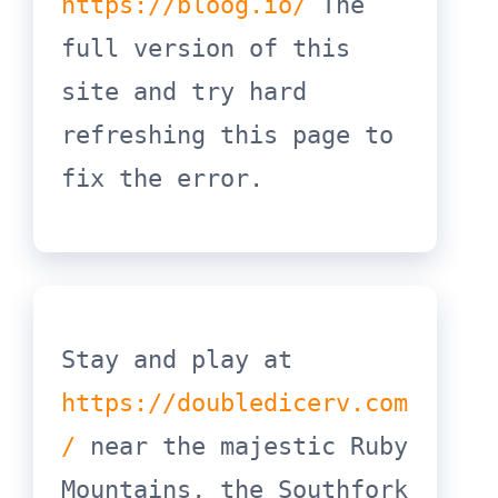
https://bloog.io/
 The 
full version of this 
site and try hard 
refreshing this page to 
fix the error.
Stay and play at 
https://doubledicerv.com
/
 near the majestic Ruby 
Mountains, the Southfork 