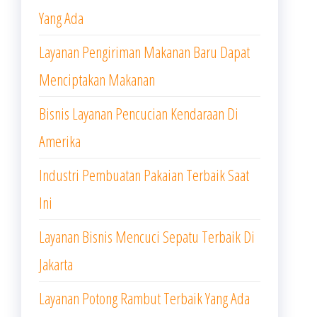
Yang Ada
Layanan Pengiriman Makanan Baru Dapat
Menciptakan Makanan
Bisnis Layanan Pencucian Kendaraan Di
Amerika
Industri Pembuatan Pakaian Terbaik Saat
Ini
Layanan Bisnis Mencuci Sepatu Terbaik Di
Jakarta
Layanan Potong Rambut Terbaik Yang Ada