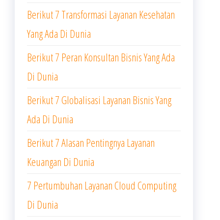
Berikut 7 Transformasi Layanan Kesehatan
Yang Ada Di Dunia
Berikut 7 Peran Konsultan Bisnis Yang Ada
Di Dunia
Berikut 7 Globalisasi Layanan Bisnis Yang
Ada Di Dunia
Berikut 7 Alasan Pentingnya Layanan
Keuangan Di Dunia
7 Pertumbuhan Layanan Cloud Computing
Di Dunia