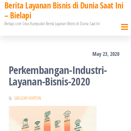
Berita Layanan Bisnis di Dunia Saat Ini
Skip
– Bielapi
to
Bielapi.com Situs Kumpulan Berita Layanan Bisnis di Dunia Saat Ini
the
content
May 23, 2020
Perkembangan-Industri-
Layanan-Bisnis-2020
By
GREGORY HORTON