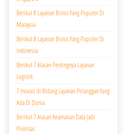
Berikut 8 Layanan Bisnis Yang Populer Di
Malaysia
Berikut 8 Layanan Bisnis Yang Populer Di
Indonesia
Berikut 7 Alasan Pentingnya Layanan
Logistik
7 Inovasi di Bidang Layanan Pelanggan Yang
Ada Di Dunia
Berikut 7 Alasan Keamanan Data Jadi
Prioritas