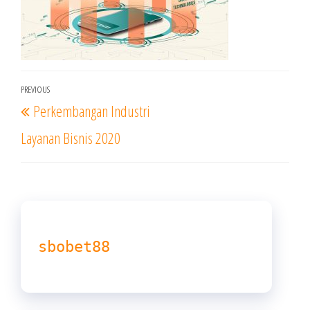
Post
PREVIOUS
Previous
Perkembangan Industri
navigation
Post
Layanan Bisnis 2020
sbobet88