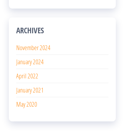
ARCHIVES
November 2024
January 2024
April 2022
January 2021
May 2020