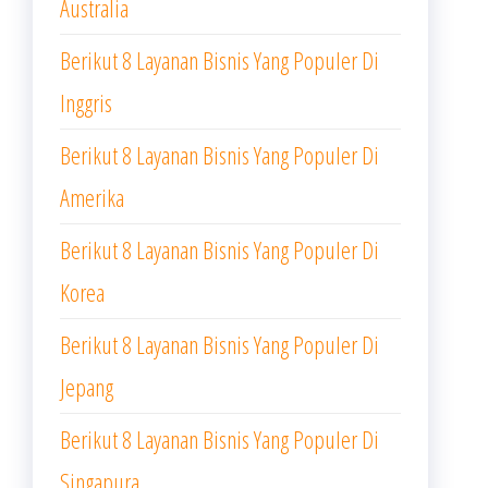
Australia
Berikut 8 Layanan Bisnis Yang Populer Di
Inggris
Berikut 8 Layanan Bisnis Yang Populer Di
Amerika
Berikut 8 Layanan Bisnis Yang Populer Di
Korea
Berikut 8 Layanan Bisnis Yang Populer Di
Jepang
Berikut 8 Layanan Bisnis Yang Populer Di
Singapura